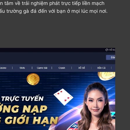
 tâm về trải nghiệm phát trực tiếp liền mạch
ấu trường gà đá đến với bạn ở mọi lúc mọi nơi.