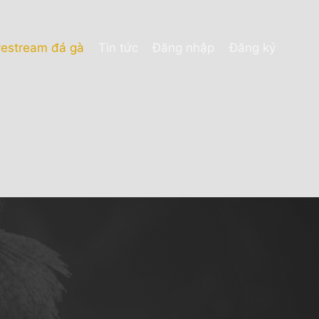
vestream đá gà
Tin tức
Đăng nhập
Đăng ký