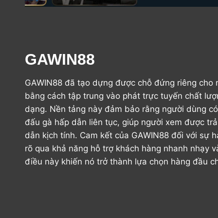
GAWIN88
GAWIN88 đã tạo dựng được chỗ đứng riêng cho m
bằng cách tập trung vào phát trực tuyến chất lư
dạng. Nền tảng này đảm bảo rằng người dùng có 
đấu gà hấp dẫn liên tục, giúp người xem được tr
dẫn kịch tính. Cam kết của GAWIN88 đối với sự h
rõ qua khả năng hỗ trợ khách hàng nhanh nhạy và
điều này khiến nó trở thành lựa chọn hàng đầu 