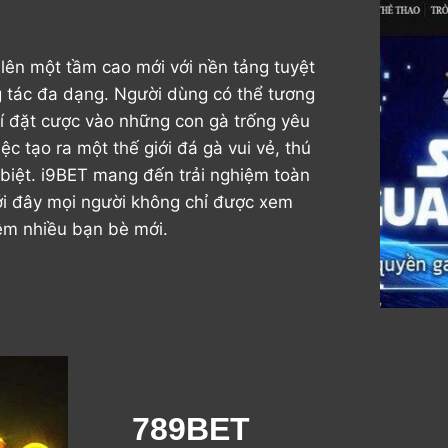
 lên một tầm cao mới với nền tảng tuyệt
ng tác đa dạng. Người dùng có thể tương
hí đặt cược vào những con gà trống yêu
c tạo ra một thế giới đá gà vui vẻ, thú
 biệt. i9BET mang đến trải nghiệm toàn
i đây mọi người không chỉ được xem
êm nhiều bạn bè mới.
789BET