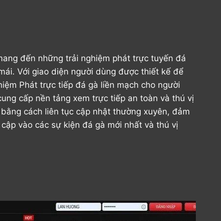
mang đến những trải nghiệm phát trực tuyến đá
mái. Với giao diện người dùng được thiết kế để
ệm Phát trực tiếp đá gà liền mạch cho người
ung cấp nền tảng xem trực tiếp an toàn và thú vị
bằng cách liên tục cập nhật thường xuyên, đảm
cập vào các sự kiện đá gà mới nhất và thú vị