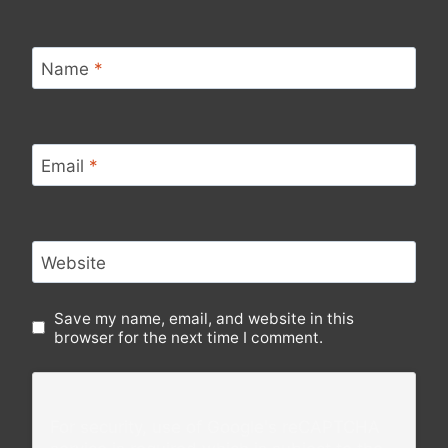
Name
*
Email
*
Website
Save my name, email, and website in this
browser for the next time I comment.
For security, use of Google's reCAPTCHA