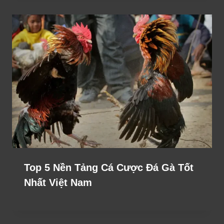
Top 5 Nền Tảng Cá Cược Đá Gà Tốt
Nhất Việt Nam