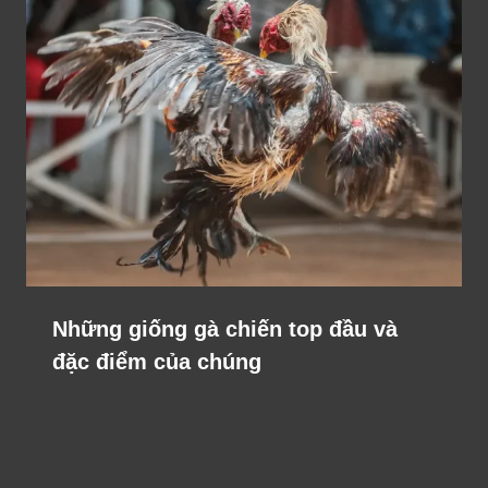
Những giống gà chiến top đầu và
đặc điểm của chúng