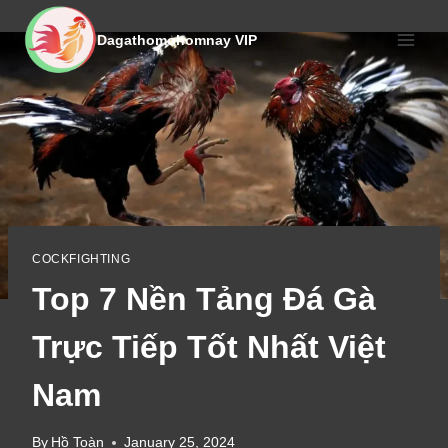
Skip
to
Dagathomohomnay VIP
content
COCKFIGHTING
Top 7 Nền Tảng Đá Gà
Trực Tiếp Tốt Nhất Việt
Nam
By
Hồ Toàn
January 25, 2024