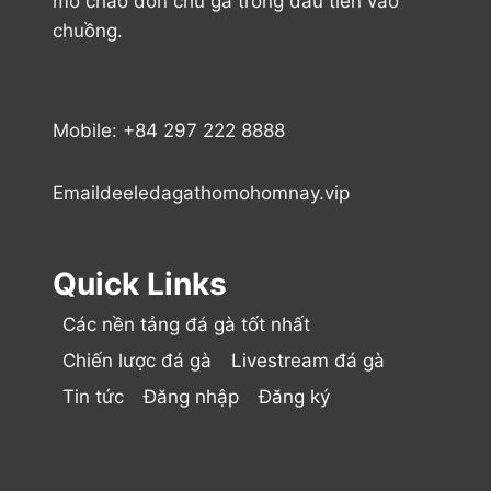
mò chào đón chú gà trống đầu tiên vào
chuồng.
Mobile: +84 297 222 8888
Emaildeeledagathomohomnay.vip
Quick Links
Các nền tảng đá gà tốt nhất
Chiến lược đá gà
Livestream đá gà
Tin tức
Đăng nhập
Đăng ký