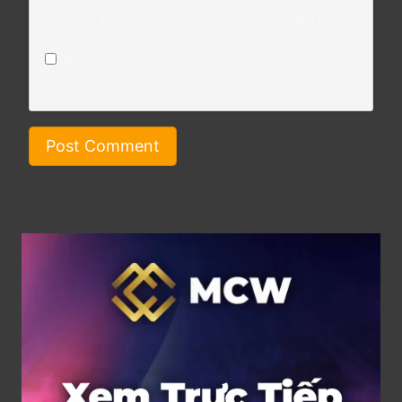
service is required which is subject to the
Google
Privacy Policy
and
Terms of Use
.
I agree to these terms (required).