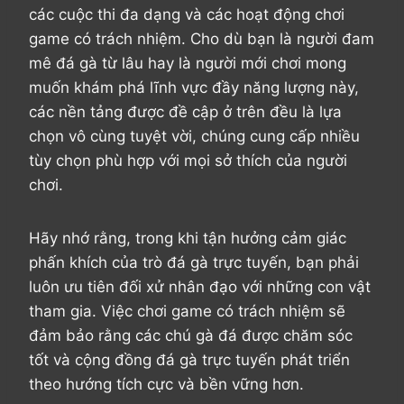
các cuộc thi đa dạng và các hoạt động chơi
game có trách nhiệm. Cho dù bạn là người đam
mê đá gà từ lâu hay là người mới chơi mong
muốn khám phá lĩnh vực đầy năng lượng này,
các nền tảng được đề cập ở trên đều là lựa
chọn vô cùng tuyệt vời, chúng cung cấp nhiều
tùy chọn phù hợp với mọi sở thích của người
chơi.
Hãy nhớ rằng, trong khi tận hưởng cảm giác
phấn khích của trò đá gà trực tuyến, bạn phải
luôn ưu tiên đối xử nhân đạo với những con vật
tham gia. Việc chơi game có trách nhiệm sẽ
đảm bảo rằng các chú gà đá được chăm sóc
tốt và cộng đồng đá gà trực tuyến phát triển
theo hướng tích cực và bền vững hơn.