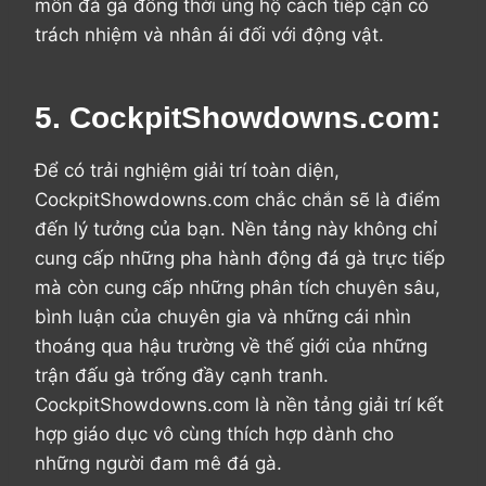
môn đá gà đồng thời ủng hộ cách tiếp cận có
trách nhiệm và nhân ái đối với động vật.
5. CockpitShowdowns.com:
Để có trải nghiệm giải trí toàn diện,
CockpitShowdowns.com chắc chắn sẽ là điểm
đến lý tưởng của bạn. Nền tảng này không chỉ
cung cấp những pha hành động đá gà trực tiếp
mà còn cung cấp những phân tích chuyên sâu,
bình luận của chuyên gia và những cái nhìn
thoáng qua hậu trường về thế giới của những
trận đấu gà trống đầy cạnh tranh.
CockpitShowdowns.com là nền tảng giải trí kết
hợp giáo dục vô cùng thích hợp dành cho
những người đam mê đá gà.