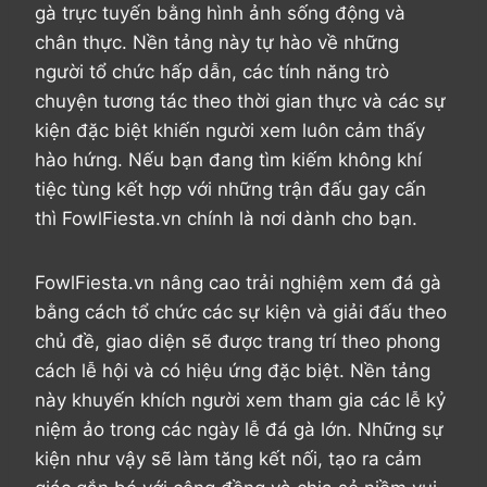
gà trực tuyến bằng hình ảnh sống động và
chân thực. Nền tảng này tự hào về những
người tổ chức hấp dẫn, các tính năng trò
chuyện tương tác theo thời gian thực và các sự
kiện đặc biệt khiến người xem luôn cảm thấy
hào hứng. Nếu bạn đang tìm kiếm không khí
tiệc tùng kết hợp với những trận đấu gay cấn
thì FowlFiesta.vn chính là nơi dành cho bạn.
FowlFiesta.vn nâng cao trải nghiệm xem đá gà
bằng cách tổ chức các sự kiện và giải đấu theo
chủ đề, giao diện sẽ được trang trí theo phong
cách lễ hội và có hiệu ứng đặc biệt. Nền tảng
này khuyến khích người xem tham gia các lễ kỷ
niệm ảo trong các ngày lễ đá gà lớn. Những sự
kiện như vậy sẽ làm tăng kết nối, tạo ra cảm