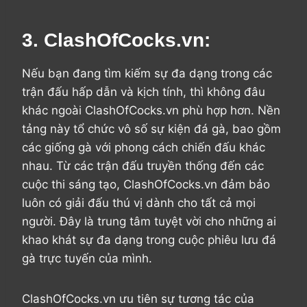
3. ClashOfCocks.vn:
Nếu bạn đang tìm kiếm sự đa dạng trong các
trận đấu hấp dẫn và kịch tính, thì không đâu
khác ngoài ClashOfCocks.vn phù hợp hơn. Nền
tảng này tổ chức vô số sự kiện đá gà, bao gồm
các giống gà với phong cách chiến đấu khác
nhau. Từ các trận đấu truyền thống đến các
cuộc thi sáng tạo, ClashOfCocks.vn đảm bảo
luôn có giải đấu thú vị dành cho tất cả mọi
người. Đây là trung tâm tuyệt vời cho những ai
khao khát sự đa dạng trong cuộc phiêu lưu đá
gà trực tuyến của mình.
ClashOfCocks.vn ưu tiên sự tương tác của